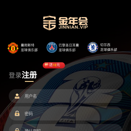
送
18
元
注册
登录