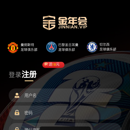
送
18
元
注册
登录