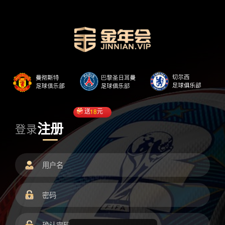
送
18
元
注册
登录