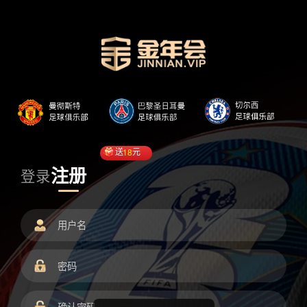
送
18
元
注册
登录